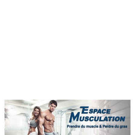
Important :
Si vous souhaitez contacter
le club d'halterophilie
de Fougeres ( Paron )
veuillez vous rendre sur leur
page facebook :
https://www.facebook.com/Centre-dhaltérophilie-de-
Fougères-425792737504227/?fref=ts
LIENS INTERNET
Rejoignez la communauté sur le site Espace-
musculation