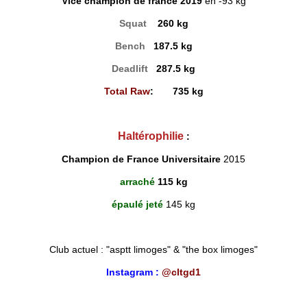
Vice champion de france 2019
en -93 kg
Squat
260 kg
Bench
187.5 kg
Deadlift
287.5 kg
Total Raw
: 735 kg
Haltérophilie
:
Champion de France Universitaire
2015
arraché
115 kg
épaulé jeté
145 kg
Club actuel : "asptt limoges" & "the box limoges"
Instagram :
@cltgd1