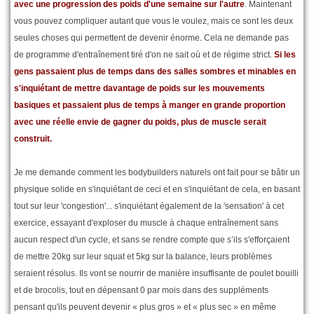
avec une progression des poids d'une semaine sur l'autre
. Maintenant
vous pouvez compliquer autant que vous le voulez, mais ce sont les deux
seules choses qui permettent de devenir énorme. Cela ne demande pas
de programme d'entraînement tiré d'on ne sait où et de régime strict.
Si les
gens passaient plus de temps dans des salles sombres et minables en
s'inquiétant de mettre davantage de poids sur les mouvements
basiques et passaient plus de temps à manger en grande proportion
avec une réelle envie de gagner du poids, plus de muscle serait
construit.
Je me demande comment les bodybuilders naturels ont fait pour se bâtir un
physique solide en s'inquiétant de ceci et en s'inquiétant de cela, en basant
tout sur leur 'congestion'... s'inquiétant également de la 'sensation' à cet
exercice, essayant d'exploser du muscle à chaque entraînement sans
aucun respect d'un cycle, et sans se rendre compte que s’ils s'efforçaient
de mettre 20kg sur leur squat et 5kg sur la balance, leurs problèmes
seraient résolus. Ils vont se nourrir de manière insuffisante de poulet bouilli
et de brocolis, tout en dépensant 0 par mois dans des suppléments
pensant qu'ils peuvent devenir « plus gros » et « plus sec » en même