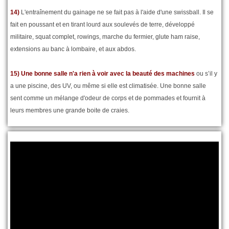
14)
L'entraînement du gainage ne se fait pas à l'aide d'une swissball. Il se
fait en poussant et en tirant lourd aux soulevés de terre, développé
militaire, squat complet, rowings, marche du fermier, glute ham raise,
extensions au banc à lombaire, et aux abdos.
15)
Une bonne salle n'a rien à voir avec la beauté des machines
ou s’il y
a une piscine, des UV, ou même si elle est climatisée. Une bonne salle
sent comme un mélange d'odeur de corps et de pommades et fournit à
leurs membres une grande boite de craies.