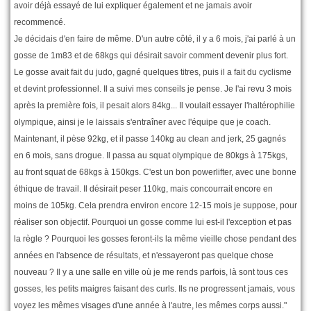
avoir déjà essayé de lui expliquer également et ne jamais avoir
recommencé.
Je décidais d'en faire de même. D'un autre côté, il y a 6 mois, j'ai parlé à un
gosse de 1m83 et de 68kgs qui désirait savoir comment devenir plus fort.
Le gosse avait fait du judo, gagné quelques titres, puis il a fait du cyclisme
et devint professionnel. Il a suivi mes conseils je pense. Je l'ai revu 3 mois
après la première fois, il pesait alors 84kg... Il voulait essayer l'haltérophilie
olympique, ainsi je le laissais s'entraîner avec l'équipe que je coach.
Maintenant, il pèse 92kg, et il passe 140kg au clean and jerk, 25 gagnés
en 6 mois, sans drogue. Il passa au squat olympique de 80kgs à 175kgs,
au front squat de 68kgs à 150kgs. C'est un bon powerlifter, avec une bonne
éthique de travail. Il désirait peser 110kg, mais concourrait encore en
moins de 105kg. Cela prendra environ encore 12-15 mois je suppose, pour
réaliser son objectif. Pourquoi un gosse comme lui est-il l'exception et pas
la règle ? Pourquoi les gosses feront-ils la même vieille chose pendant des
années en l'absence de résultats, et n'essayeront pas quelque chose
nouveau ? Il y a une salle en ville où je me rends parfois, là sont tous ces
gosses, les petits maigres faisant des curls. Ils ne progressent jamais, vous
voyez les mêmes visages d'une année à l'autre, les mêmes corps aussi."