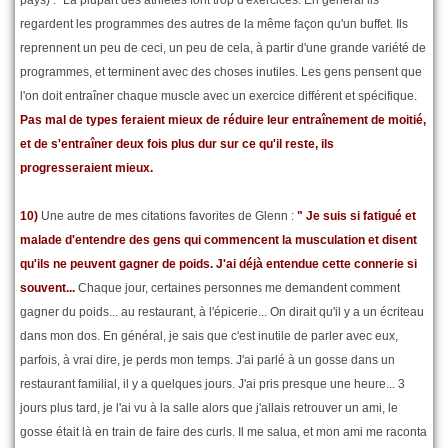
regardent les programmes des autres de la même façon qu'un buffet. Ils
reprennent un peu de ceci, un peu de cela, à partir d'une grande variété de
programmes, et terminent avec des choses inutiles. Les gens pensent que
l'on doit entraîner chaque muscle avec un exercice différent et spécifique.
Pas mal de types feraient mieux de réduire leur entraînement de moitié,
et de s'entraîner deux fois plus dur sur ce qu'il reste, ils
progresseraient mieux.
10)
Une autre de mes citations favorites de Glenn :
" Je suis si fatigué et
malade d'entendre des gens qui commencent la musculation et disent
qu'ils ne peuvent gagner de poids. J'ai déjà entendue cette connerie si
souvent...
Chaque jour, certaines personnes me demandent comment
gagner du poids... au restaurant, à l'épicerie... On dirait qu'il y a un écriteau
dans mon dos. En général, je sais que c'est inutile de parler avec eux,
parfois, à vrai dire, je perds mon temps. J'ai parlé à un gosse dans un
restaurant familial, il y a quelques jours. J'ai pris presque une heure... 3
jours plus tard, je l'ai vu à la salle alors que j'allais retrouver un ami, le
gosse était là en train de faire des curls. Il me salua, et mon ami me raconta