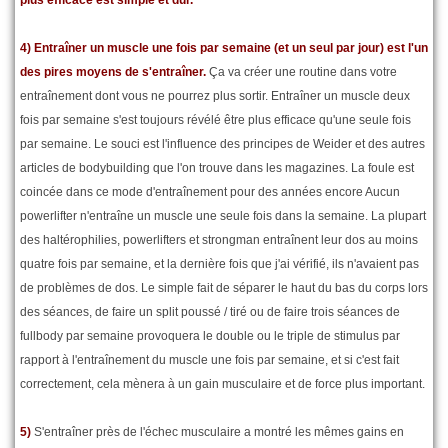
4) Entraîner un muscle une fois par semaine (et un seul par jour) est l'un
des pires moyens de s'entraîner.
Ça va créer une routine dans votre
entraînement dont vous ne pourrez plus sortir. Entraîner un muscle deux
fois par semaine s'est toujours révélé être plus efficace qu'une seule fois
par semaine. Le souci est l'influence des principes de Weider et des autres
articles de bodybuilding que l'on trouve dans les magazines. La foule est
coincée dans ce mode d'entraînement pour des années encore Aucun
powerlifter n'entraîne un muscle une seule fois dans la semaine. La plupart
des haltérophilies, powerlifters et strongman entraînent leur dos au moins
quatre fois par semaine, et la dernière fois que j'ai vérifié, ils n'avaient pas
de problèmes de dos. Le simple fait de séparer le haut du bas du corps lors
des séances, de faire un split poussé / tiré ou de faire trois séances de
fullbody par semaine provoquera le double ou le triple de stimulus par
rapport à l'entraînement du muscle une fois par semaine, et si c'est fait
correctement, cela mènera à un gain musculaire et de force plus important.
5)
S'entraîner près de l'échec musculaire a montré les mêmes gains en