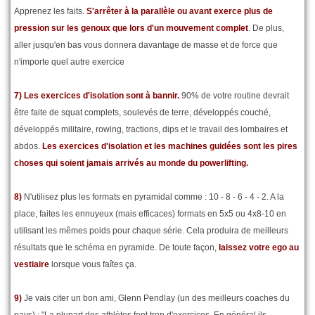
Apprenez les faits.
S'arrêter à la parallèle ou avant exerce plus de
pression sur les genoux que lors d'un mouvement complet
. De plus,
aller jusqu'en bas vous donnera davantage de masse et de force que
n'importe quel autre exercice
7) Les exercices d'isolation sont à bannir.
90% de votre routine devrait
être faite de squat complets, soulevés de terre, développés couché,
développés militaire, rowing, tractions, dips et le travail des lombaires et
abdos.
Les exercices d'isolation et les machines guidées sont les pires
choses qui soient jamais arrivés au monde du powerlifting.
8)
N'utilisez plus les formats en pyramidal comme : 10 - 8 - 6 - 4 - 2. A la
place, faites les ennuyeux (mais efficaces) formats en 5x5 ou 4x8-10 en
utilisant les mêmes poids pour chaque série. Cela produira de meilleurs
résultats que le schéma en pyramide. De toute façon,
laissez votre ego au
vestiaire
lorsque vous faîtes ça.
9)
Je vais citer un bon ami, Glenn Pendlay (un des meilleurs coaches du
pays) : "La plupart des athlètes font trop d'exercices. En général ils