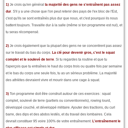
1)
Je crois qu'en général
la majorité des gens ne s'entraînent pas assez
dur
. S'il y a une chose que l'on peut retenir des pays de l'ex bloc de l'Est,
c'est qu'ils se sont entraînés plus dur que nous, et c'est pourquoi ils nous
battent toujours. Travaille dur à la salle (même si ton programme est nul), et
tu seras récompensé.
2)
Je crois également que la plupart des gens ne se concentrent pas assez
sur le travail du bas du corps.
La clé pour devenir gros, c'est le squat
complet et le soulevé de terre
. Si tu regardes ta routine et que tu
t'aperçois que tu entraînes le haut du corps trois ou quatre fois par semaine
et le bas du corps une seule fois, tu as un sérieux problème. La majorité
des athlètes devraient vivre et mourir dans une cage à squat.
3)
Ton programme doit être construit autour de ces exercices : squat
complet, soulevé de terre (partiels ou conventionnels), rowing lourd,
développé couché, et développé militaire. Ajouter des tractions, du curl
barre, des dips et des abdos lestés, et du travail des lombaires. Cela
devrait constituer 95 voire 100% de votre entraînement.
L'entraînement le
plus efficace est simple et dur.